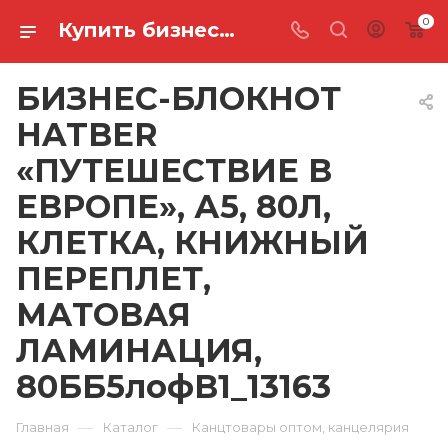
0
Купить бизнес-блокнот hatber «путешествие в европе», а5, 80л, клетка, книжный переплет, матовая ламинация, 80ББ5лофВ1_13163 в Ростове-на-Дону
БИЗНЕС-БЛОКНОТ
HATBER
«ПУТЕШЕСТВИЕ В
ЕВРОПЕ», А5, 80Л,
КЛЕТКА, КНИЖНЫЙ
ПЕРЕПЛЕТ,
МАТОВАЯ
ЛАМИНАЦИЯ,
80ББ5лофВ1_13163
—
—
Главная
Каталог
Канцтовары оптом, канцелярия