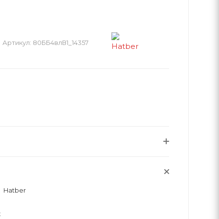
Артикул:
80ББ4влВ1_14357
Hatber
к