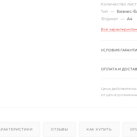
Количество лис
Тип
—
Бизнес-б
Формат
—
А4
Все характеристи
УСЛОВИЯ ГАРАНТ
ОПЛАТА И ДОСТА
Цена действительн
от цен в розничны
АРАКТЕРИСТИКИ
ОТЗЫВЫ
КАК КУПИТЬ
ОП