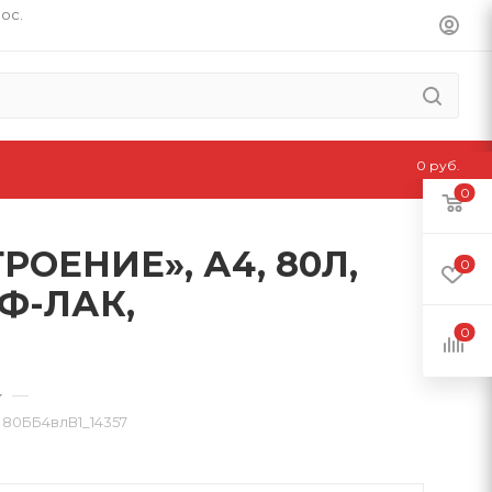
пос.
0 руб.
0
ОЕНИЕ», А4, 80Л,
0
Ф-ЛАК,
0
—
0ББ4влВ1_14357