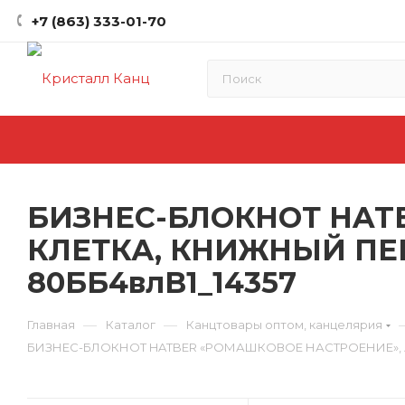
+7 (863) 333-01-70
БИЗНЕС-БЛОКНОТ HATB
КЛЕТКА, КНИЖНЫЙ ПЕ
80ББ4влВ1_14357
—
—
Главная
Каталог
Канцтовары оптом, канцелярия
БИЗНЕС-БЛОКНОТ HATBER «РОМАШКОВОЕ НАСТРОЕНИЕ», А4