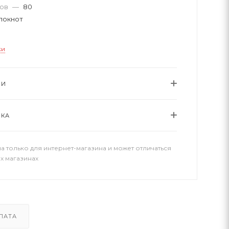
тов
—
80
локнот
ки
ИИ
ВКА
а только для интернет-магазина и может отличаться
х магазинах
ЛАТА