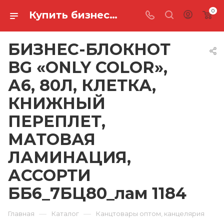
0
Купить бизнес-блокнот bg «only color», а6, 80л, клетка, книжный переплет, матовая ламинация, ассорти ББ6_7БЦ80_лам 1184 в Ростове-на-Дону
БИЗНЕС-БЛОКНОТ
BG «ONLY COLOR»,
А6, 80Л, КЛЕТКА,
КНИЖНЫЙ
ПЕРЕПЛЕТ,
МАТОВАЯ
ЛАМИНАЦИЯ,
АССОРТИ
ББ6_7БЦ80_лам 1184
—
—
Главная
Каталог
Канцтовары оптом, канцелярия