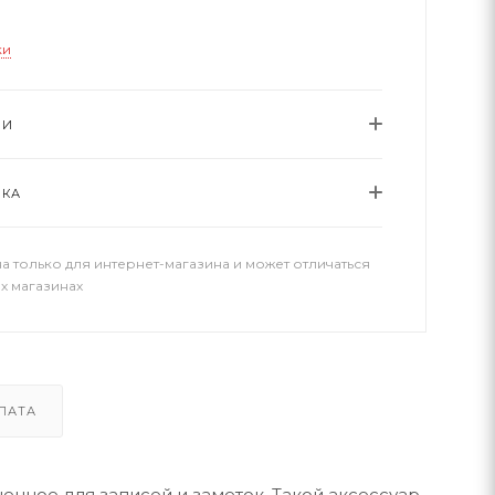
ки
ИИ
ВКА
а только для интернет-магазина и может отличаться
х магазинах
ЛАТА
нное для записей и заметок. Такой аксессуар