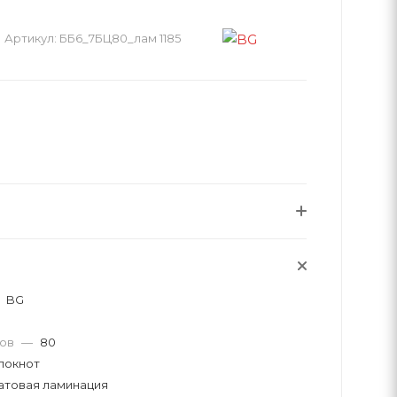
Артикул:
ББ6_7БЦ80_лам 1185
BG
тов
—
80
локнот
атовая ламинация