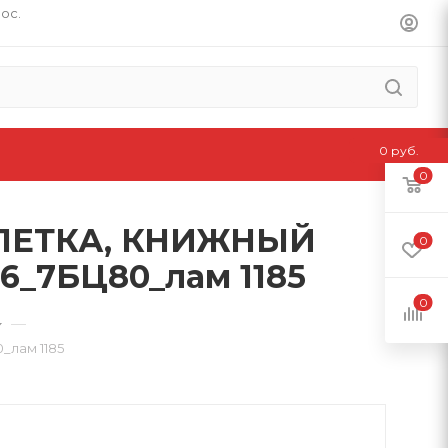
пос.
0 руб.
0
 КЛЕТКА, КНИЖНЫЙ
0
_7БЦ80_лам 1185
0
—
лам 1185