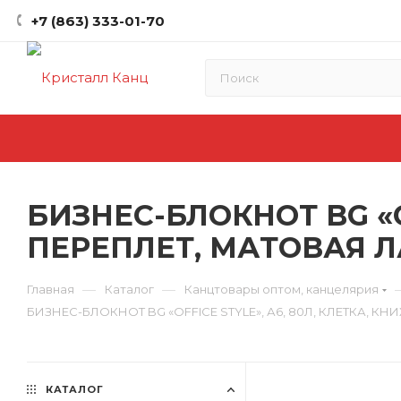
+7 (863) 333-01-70
БИЗНЕС-БЛОКНОТ BG «O
ПЕРЕПЛЕТ, МАТОВАЯ Л
—
—
Главная
Каталог
Канцтовары оптом, канцелярия
БИЗНЕС-БЛОКНОТ BG «OFFICE STYLE», А6, 80Л, КЛЕТКА, 
КАТАЛОГ