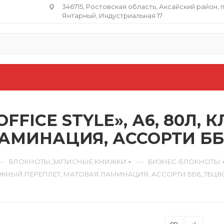
346715, Ростовская область​, Аксайский район, 
Янтарный, Индустриальная 17
FFICE STYLE», А6, 80Л,
АМИНАЦИЯ, АССОРТИ ББ6
—
—
БЛОКНОТЫ,ЗАПИСНЫЕ КНИЖКИ
БИЗНЕС-БЛОКНОТЫ
КНИЖНЫЙ ПЕРЕПЛЕТ, МАТОВАЯ ЛАМИНАЦИЯ, АССОРТИ ББ6_7БЦ80_