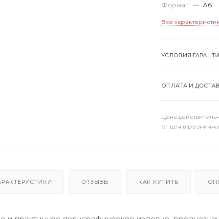
Формат
—
А6
Все характеристи
УСЛОВИЯ ГАРАНТ
ОПЛАТА И ДОСТА
Цена действительн
от цен в розничны
АРАКТЕРИСТИКИ
ОТЗЫВЫ
КАК КУПИТЬ
ОП
е и практичное полиграфическое изделие, предназначе