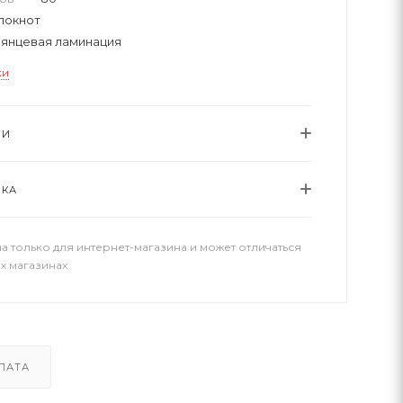
локнот
лянцевая ламинация
ки
ИИ
ВКА
а только для интернет-магазина и может отличаться
х магазинах
ЛАТА