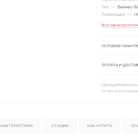
Тип
—
Бизнес-б
Ламинация
—
г
Все характеристи
УСЛОВИЯ ГАРАНТ
ОПЛАТА И ДОСТА
Цена действительн
от цен в розничны
АРАКТЕРИСТИКИ
ОТЗЫВЫ
КАК КУПИТЬ
ОП