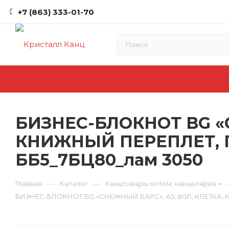
+7 (863) 333-01-70
БИЗНЕС-БЛОКНОТ BG «С
КНИЖНЫЙ ПЕРЕПЛЕТ, 
ББ5_7БЦ80_лам 3050
—
—
Главная
Каталог
Канцтовары оптом, канцелярия
БИЗНЕС-БЛОКНОТ BG «СНЕЖНЫЙ БАРС», А5, 80Л, КЛЕТКА,