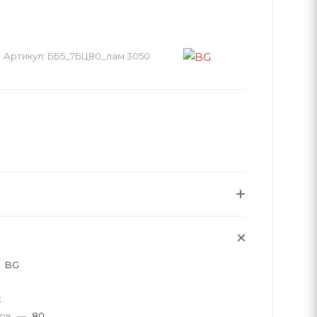
Артикул:
ББ5_7БЦ80_лам 3050
BG
к
тов
—
80