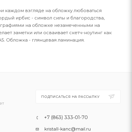
ри каждом взгляде на обложку любоваться
рдый ирбис - символ силы и благородства,
тографиями на обложке незамеченными на
елает заметки или осваивает скетч-ноутинг как
А5. Обложка - глянцевая ламинация.
ПОДПИСАТЬСЯ НА РАССЫЛКУ
ет
+7 (863) 333-01-70
kristall-kanc@mail.ru