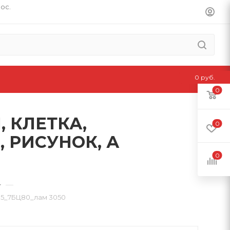
пос.
0 руб.
0
, КЛЕТКА,
0
 РИСУНОК, А
0
—
5_7БЦ80_лам 3050