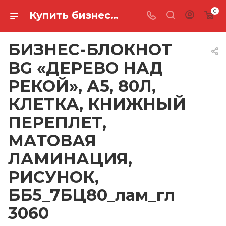
0
Купить бизнес-блокнот bg «дерево над рекой», а5, 80л, клетка, книжный переплет, матовая ламинация, рисунок, ББ5_7БЦ80_лам_гл 3060 в Ростове-на-Дону
БИЗНЕС-БЛОКНОТ
BG «ДЕРЕВО НАД
РЕКОЙ», А5, 80Л,
КЛЕТКА, КНИЖНЫЙ
ПЕРЕПЛЕТ,
МАТОВАЯ
ЛАМИНАЦИЯ,
РИСУНОК,
ББ5_7БЦ80_лам_гл
3060