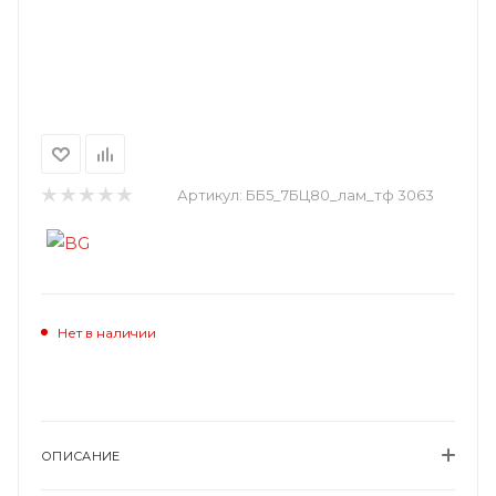
Артикул:
ББ5_7БЦ80_лам_тф 3063
Нет в наличии
ОПИСАНИЕ