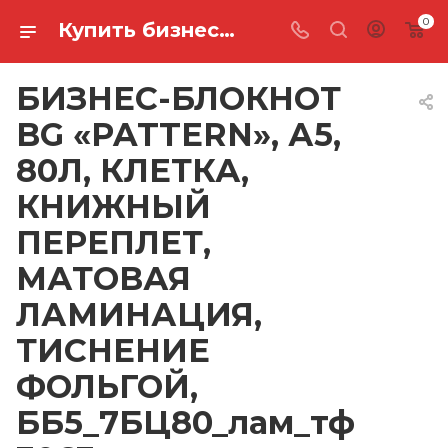
0
Купить бизнес-блокнот bg «pattern», а5, 80л, клетка, книжный переплет, матовая ламинация, тиснение фольгой, ББ5_7БЦ80_лам_тф 3063 в Ростове-на-Дону
БИЗНЕС-БЛОКНОТ
BG «PATTERN», А5,
80Л, КЛЕТКА,
КНИЖНЫЙ
ПЕРЕПЛЕТ,
МАТОВАЯ
ЛАМИНАЦИЯ,
ТИСНЕНИЕ
ФОЛЬГОЙ,
ББ5_7БЦ80_лам_тф