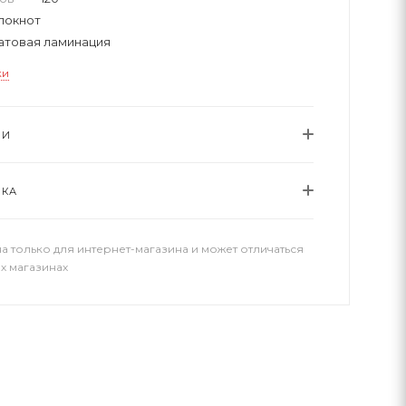
локнот
атовая ламинация
ки
ИИ
ВКА
а только для интернет-магазина и может отличаться
х магазинах