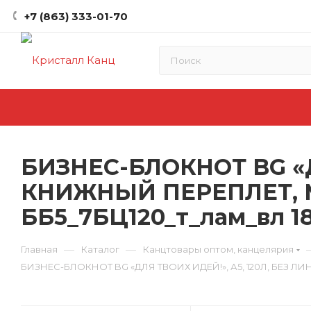
+7 (863) 333-01-70
БИЗНЕС-БЛОКНОТ BG «Д
КНИЖНЫЙ ПЕРЕПЛЕТ, 
ББ5_7БЦ120_т_лам_вл 1
—
—
Главная
Каталог
Канцтовары оптом, канцелярия
БИЗНЕС-БЛОКНОТ BG «ДЛЯ ТВОИХ ИДЕЙ!», А5, 120Л, БЕЗ 