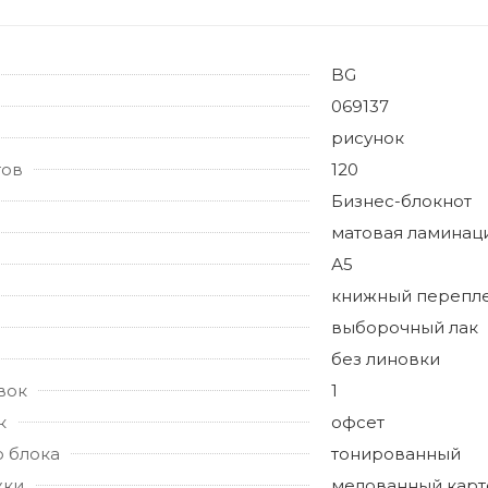
BG
069137
рисунок
тов
120
Бизнес-блокнот
матовая ламинац
А5
книжный перепл
выборочный лак
без линовки
вок
1
к
офсет
о блока
тонированный
жки
мелованный карт