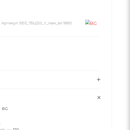
Артикул:
ББ5_7БЦ120_т_лам_вл 1885
BG
к
тов
—
120