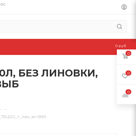
пос.
0 руб.
0
0Л, БЕЗ ЛИНОВКИ,
0
ВЫБ
0
—
БЦ120_т_лам_вл 1885