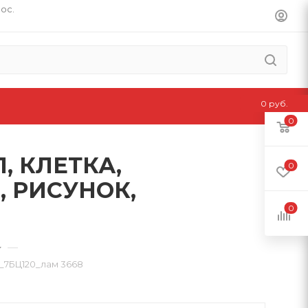
пос.
0 руб.
0
, КЛЕТКА,
0
 РИСУНОК,
0
—
7БЦ120_лам 3668