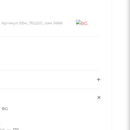
Артикул:
ББ4_7БЦ120_лам 3668
BG
к
тов
—
120