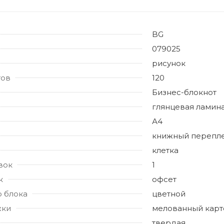
BG
079025
рисунок
тов
120
Бизнес-блокнот
глянцевая ламин
А4
книжный перепл
клетка
вок
1
к
офсет
о блока
цветной
жки
мелованный карт
твердая