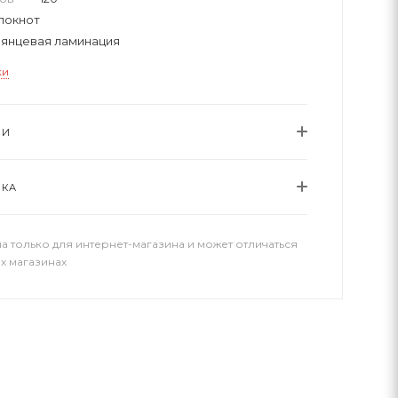
локнот
лянцевая ламинация
ки
ИИ
ВКА
а только для интернет-магазина и может отличаться
х магазинах