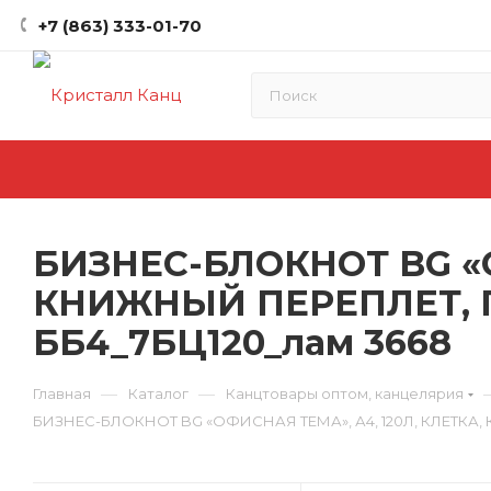
+7 (863) 333-01-70
БИЗНЕС-БЛОКНОТ BG «О
КНИЖНЫЙ ПЕРЕПЛЕТ, 
ББ4_7БЦ120_лам 3668
—
—
Главная
Каталог
Канцтовары оптом, канцелярия
БИЗНЕС-БЛОКНОТ BG «ОФИСНАЯ ТЕМА», А4, 120Л, КЛЕТКА