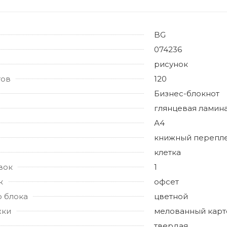
BG
074236
рисунок
тов
120
Бизнес-блокнот
глянцевая ламин
А4
книжный перепл
клетка
вок
1
к
офсет
о блока
цветной
жки
мелованный карт
твердая