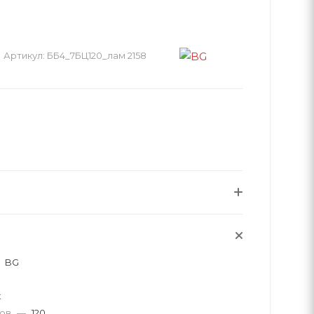
Артикул:
ББ4_7БЦ120_лам 2158
BG
к
тов
—
120