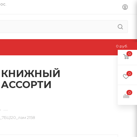
пос.
0 руб.
0
А, КНИЖНЫЙ
0
 АССОРТИ
0
—
БЦ120_лам 2158