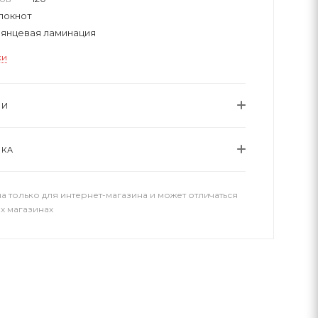
локнот
лянцевая ламинация
ки
ИИ
ВКА
а только для интернет-магазина и может отличаться
х магазинах