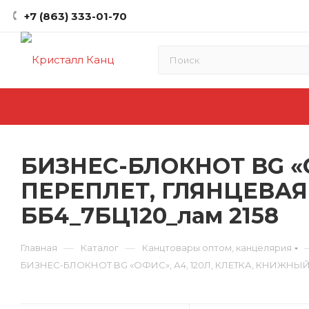
+7 (863) 333-01-70
БИЗНЕС-БЛОКНОТ BG «О
ПЕРЕПЛЕТ, ГЛЯНЦЕВА
ББ4_7БЦ120_лам 2158
—
—
Главная
Каталог
Канцтовары оптом, канцелярия
БИЗНЕС-БЛОКНОТ BG «ОФИС», А4, 120Л, КЛЕТКА, КНИЖНЫ