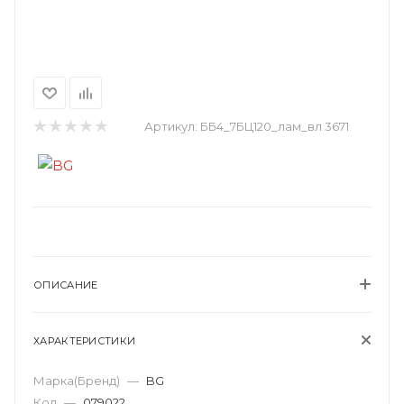
Артикул:
ББ4_7БЦ120_лам_вл 3671
ОПИСАНИЕ
ХАРАКТЕРИСТИКИ
Марка(Бренд)
—
BG
Код
—
079022