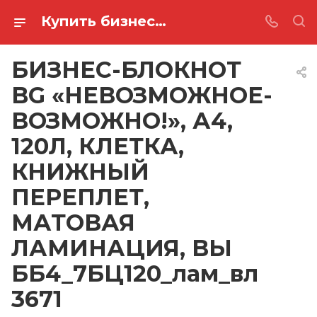
Купить бизнес-блокнот bg «невозможное-возможно!», а4, 120л, клетка, книжный переплет, матовая ламинация, вы ББ4_7БЦ120_лам_вл 3671 в Ростове-на-Дону
БИЗНЕС-БЛОКНОТ
BG «НЕВОЗМОЖНОЕ-
ВОЗМОЖНО!», А4,
120Л, КЛЕТКА,
КНИЖНЫЙ
ПЕРЕПЛЕТ,
МАТОВАЯ
ЛАМИНАЦИЯ, ВЫ
ББ4_7БЦ120_лам_вл
3671