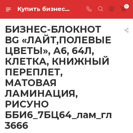
0
Купить бизнес-блокнот bg «лайт,полевые цветы», а6, 64л, клетка, книжный переплет, матовая ламинация, рисуно ББИ6_7БЦ64_лам_гл 3666 в Ростове-на-Дону
БИЗНЕС-БЛОКНОТ
BG «ЛАЙТ,ПОЛЕВЫЕ
ЦВЕТЫ», А6, 64Л,
КЛЕТКА, КНИЖНЫЙ
ПЕРЕПЛЕТ,
МАТОВАЯ
ЛАМИНАЦИЯ,
РИСУНО
ББИ6_7БЦ64_лам_гл
3666