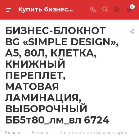
0
Купить бизнес-блокнот bg «simple design», а5, 80л, клетка, книжный переплет, матовая ламинация, выборочный ББ5т80_лм_вл 6724 в Ростове-на-Дону
БИЗНЕС-БЛОКНОТ
BG «SIMPLE DESIGN»,
А5, 80Л, КЛЕТКА,
КНИЖНЫЙ
ПЕРЕПЛЕТ,
МАТОВАЯ
ЛАМИНАЦИЯ,
ВЫБОРОЧНЫЙ
ББ5т80_лм_вл 6724
—
—
Главная
Каталог
Канцтовары оптом, канцелярия