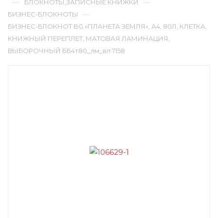
—
—
БЛОКНОТЫ,ЗАПИСНЫЕ КНИЖКИ
—
БИЗНЕС-БЛОКНОТЫ
БИЗНЕС-БЛОКНОТ BG «ПЛАНЕТА ЗЕМЛЯ», А4, 80Л, КЛЕТКА,
КНИЖНЫЙ ПЕРЕПЛЕТ, МАТОВАЯ ЛАМИНАЦИЯ,
ВЫБОРОЧНЫЙ ББ4т80_лм_вл 7158