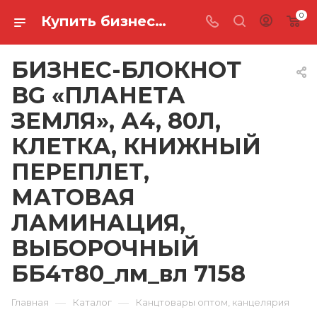
0
Купить бизнес-блокнот bg «планета земля», а4, 80л, клетка, книжный переплет, матовая ламинация, выборочный ББ4т80_лм_вл 7158 в Ростове-на-Дону
БИЗНЕС-БЛОКНОТ
BG «ПЛАНЕТА
ЗЕМЛЯ», А4, 80Л,
КЛЕТКА, КНИЖНЫЙ
ПЕРЕПЛЕТ,
МАТОВАЯ
ЛАМИНАЦИЯ,
ВЫБОРОЧНЫЙ
ББ4т80_лм_вл 7158
—
—
Главная
Каталог
Канцтовары оптом, канцелярия