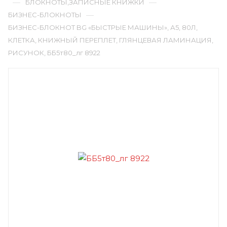
—
—
БЛОКНОТЫ,ЗАПИСНЫЕ КНИЖКИ
—
БИЗНЕС-БЛОКНОТЫ
БИЗНЕС-БЛОКНОТ BG «БЫСТРЫЕ МАШИНЫ», А5, 80Л,
КЛЕТКА, КНИЖНЫЙ ПЕРЕПЛЕТ, ГЛЯНЦЕВАЯ ЛАМИНАЦИЯ,
РИСУНОК, ББ5т80_лг 8922