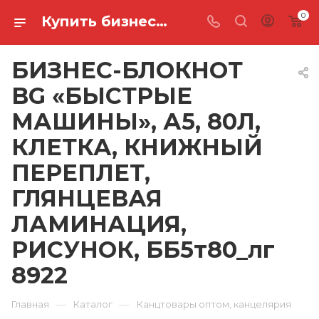
0
Купить бизнес-блокнот bg «быстрые машины», а5, 80л, клетка, книжный переплет, глянцевая ламинация, рисунок, ББ5т80_лг 8922 в Ростове-на-Дону
БИЗНЕС-БЛОКНОТ
BG «БЫСТРЫЕ
МАШИНЫ», А5, 80Л,
КЛЕТКА, КНИЖНЫЙ
ПЕРЕПЛЕТ,
ГЛЯНЦЕВАЯ
ЛАМИНАЦИЯ,
РИСУНОК, ББ5т80_лг
8922
—
—
Главная
Каталог
Канцтовары оптом, канцелярия