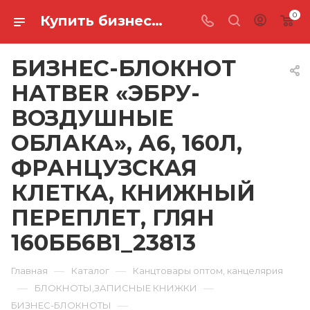
0
Купить бизнес-блокнот hatber «эбру- воздушные облака», а6, 160л, французская клетка, книжный переплет, глян 160ББ6В1_23813 в Ростове-на-Дону
БИЗНЕС-БЛОКНОТ
HATBER «ЭБРУ-
ВОЗДУШНЫЕ
ОБЛАКА», А6, 160Л,
ФРАНЦУЗСКАЯ
КЛЕТКА, КНИЖНЫЙ
ПЕРЕПЛЕТ, ГЛЯН
160ББ6В1_23813
—
—
Главная
Каталог
Канцтовары оптом, канцелярия
—
—
БЛОКНОТЫ,ЗАПИСНЫЕ КНИЖКИ
—
БИЗНЕС-БЛОКНОТЫ