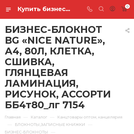
0
Купить бизнес-блокнот bg «nice nature», а4, 80л, клетка, сшивка, глянцевая ламинация, рисунок, ассорти ББ4т80_лг 7154 в Ростове-на-Дону
БИЗНЕС-БЛОКНОТ
BG «NICE NATURE»,
А4, 80Л, КЛЕТКА,
СШИВКА,
ГЛЯНЦЕВАЯ
ЛАМИНАЦИЯ,
РИСУНОК, АССОРТИ
ББ4т80_лг 7154
—
—
Главная
Каталог
Канцтовары оптом, канцелярия
—
—
БЛОКНОТЫ,ЗАПИСНЫЕ КНИЖКИ
—
БИЗНЕС-БЛОКНОТЫ