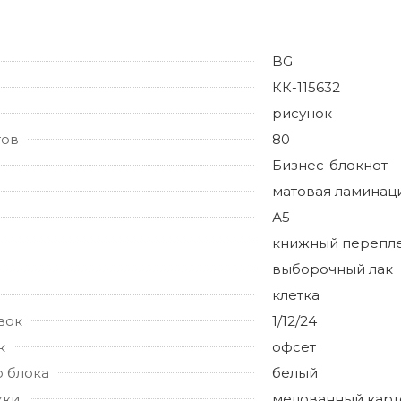
BG
КК-115632
рисунок
тов
80
Бизнес-блокнот
матовая ламинац
А5
книжный перепл
выборочный лак
клетка
вок
1/12/24
к
офсет
о блока
белый
жки
мелованный карт