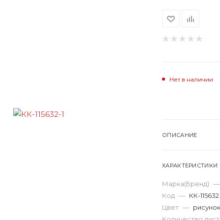
Нет в наличии
ОПИСАНИЕ
ХАРАКТЕРИСТИКИ
Марка(Бренд)
—
Код
—
КК-115632
Цвет
—
рисуно
Количество лис