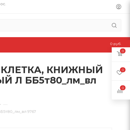
пос.
0 руб.
0
, КЛЕТКА, КНИЖНЫЙ
0
 Л ББ5т80_лм_вл
0
—
5т80_лм_вл 9767