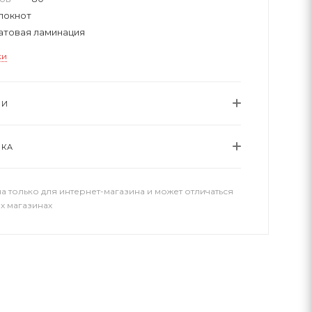
локнот
атовая ламинация
ки
ИИ
ВКА
а только для интернет-магазина и может отличаться
х магазинах