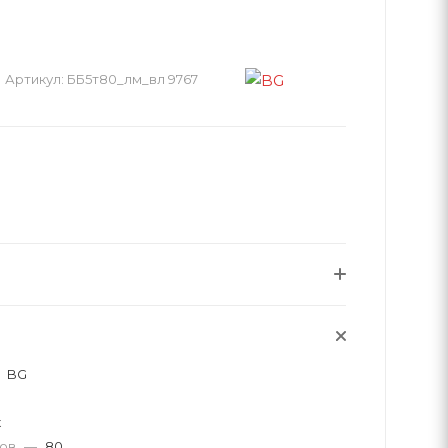
Артикул:
ББ5т80_лм_вл 9767
BG
к
тов
—
80