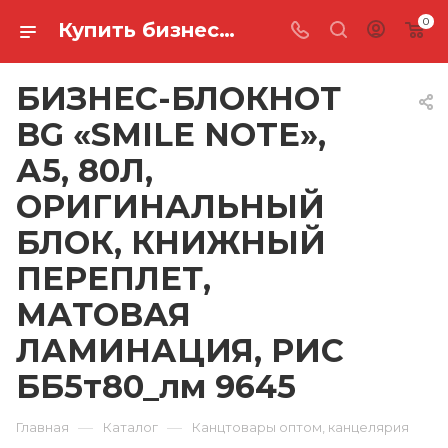
0
Купить бизнес-блокнот bg «smile note», а5, 80л, оригинальный блок, книжный переплет, матовая ламинация, рис ББ5т80_лм 9645 в Ростове-на-Дону
БИЗНЕС-БЛОКНОТ
BG «SMILE NOTE»,
А5, 80Л,
ОРИГИНАЛЬНЫЙ
БЛОК, КНИЖНЫЙ
ПЕРЕПЛЕТ,
МАТОВАЯ
ЛАМИНАЦИЯ, РИС
ББ5т80_лм 9645
—
—
Главная
Каталог
Канцтовары оптом, канцелярия