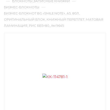
—
—
БЛОКНОТЫ,ЗАПИСНЫЕ КНИЖКИ
—
БИЗНЕС-БЛОКНОТЫ
БИЗНЕС-БЛОКНОТ BG «SMILE NOTE», А5, 80Л,
ОРИГИНАЛЬНЫЙ БЛОК, КНИЖНЫЙ ПЕРЕПЛЕТ, МАТОВАЯ
ЛАМИНАЦИЯ, РИС ББ5т80_лм 9645