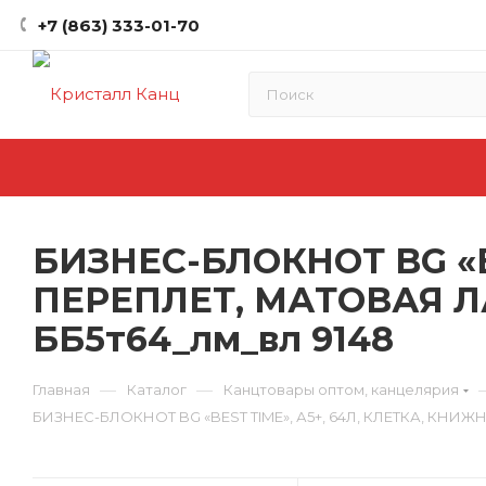
+7 (863) 333-01-70
БИЗНЕС-БЛОКНОТ BG «B
ПЕРЕПЛЕТ, МАТОВАЯ 
ББ5т64_лм_вл 9148
—
—
Главная
Каталог
Канцтовары оптом, канцелярия
БИЗНЕС-БЛОКНОТ BG «BEST TIME», А5+, 64Л, КЛЕТКА, К