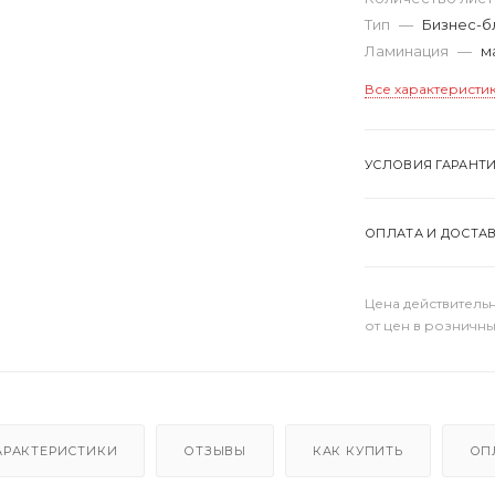
Тип
—
Бизнес-б
Ламинация
—
м
Все характеристи
УСЛОВИЯ ГАРАНТ
ОПЛАТА И ДОСТА
Цена действительн
от цен в розничны
АРАКТЕРИСТИКИ
ОТЗЫВЫ
КАК КУПИТЬ
ОП