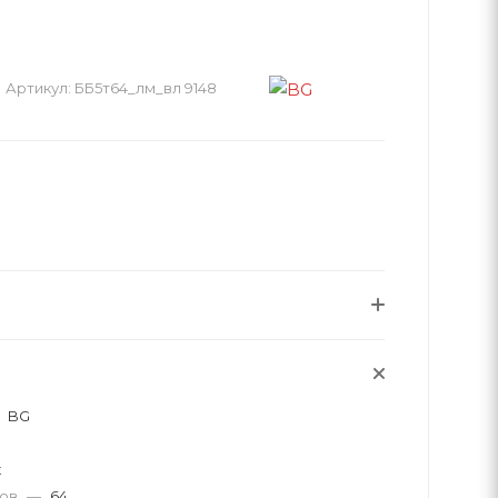
Артикул:
ББ5т64_лм_вл 9148
BG
к
тов
—
64