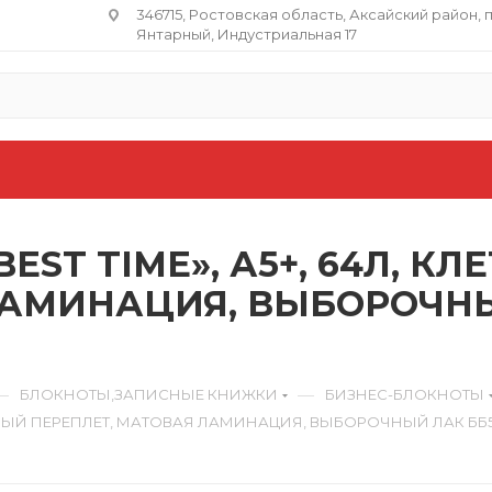
346715, Ростовская область​, Аксайский район, 
Янтарный, Индустриальная 17
EST TIME», А5+, 64Л, К
ЛАМИНАЦИЯ, ВЫБОРОЧН
—
—
БЛОКНОТЫ,ЗАПИСНЫЕ КНИЖКИ
БИЗНЕС-БЛОКНОТЫ
НИЖНЫЙ ПЕРЕПЛЕТ, МАТОВАЯ ЛАМИНАЦИЯ, ВЫБОРОЧНЫЙ ЛАК ББ5т