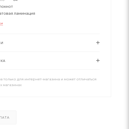
локнот
атовая ламинация
ки
ИИ
ВКА
а только для интернет-магазина и может отличаться
х магазинах
ЛАТА