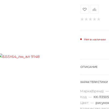
Нет в наличии
ОПИСАНИЕ
ХАРАКТЕРИСТИКИ
Марка(Бренд)
—
Код
—
КК-113505
Цвет
—
рисуно
Количество лис