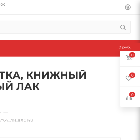
пос.
0 руб.
0
ЛЕТКА, КНИЖНЫЙ
0
ЫЙ ЛАК
0
—
64_лм_вл 9148