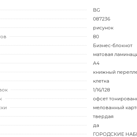
BG
087236
рисунок
тов
80
Бизнес-блокнот
матовая ламинац
А4
книжный перепл
клетка
вок
1/16/128
к
офсет тонирован
жки
мелованный карт
твердая
да
ГОРОДСКИЕ НА