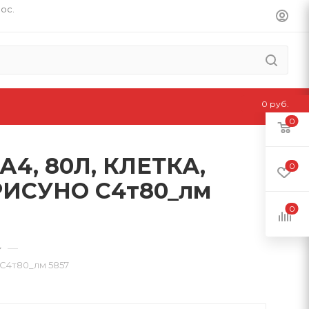
пос.
0 руб.
0
4, 80Л, КЛЕТКА,
0
ИСУНО С4т80_лм
0
—
4т80_лм 5857