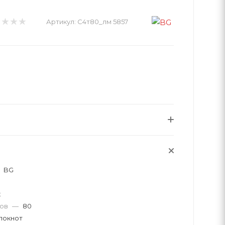
Артикул:
С4т80_лм 5857
BG
к
тов
—
80
локнот