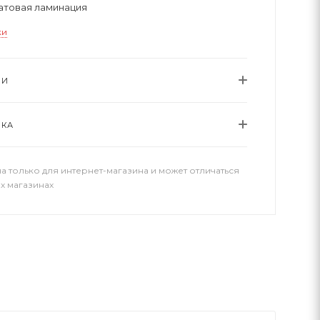
атовая ламинация
ки
ИИ
ВКА
а только для интернет-магазина и может отличаться
х магазинах