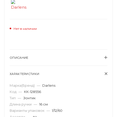
Нет в наличии
ОПИСАНИЕ
ХАРАКТЕРИСТИКИ
Марка(Бренд)
—
Darlens
Код
—
КК-128556
Тип
—
Зонтик
Длина ручки
—
16 см
Варианты упаковок
—
1/12/60
Ассорти
—
да