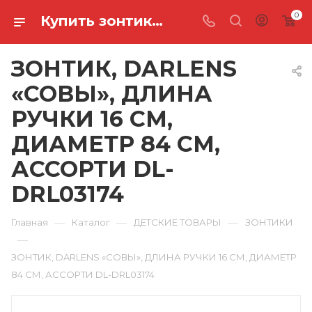
0
Купить зонтик, darlens «совы», длина ручки 16 см, диаметр 84 см, ассорти DL-DRL03174 в Ростове-на-Дону
ЗОНТИК, DARLENS
«СОВЫ», ДЛИНА
РУЧКИ 16 СМ,
ДИАМЕТР 84 СМ,
АССОРТИ DL-
DRL03174
—
—
—
Главная
Каталог
ДЕТСКИЕ ТОВАРЫ
ЗОНТИКИ
—
ЗОНТИК, DARLENS «СОВЫ», ДЛИНА РУЧКИ 16 СМ, ДИАМЕТР
84 СМ, АССОРТИ DL-DRL03174