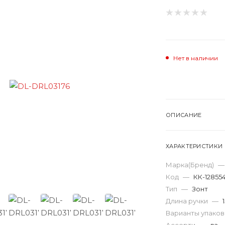
Нет в наличии
ОПИСАНИЕ
ХАРАКТЕРИСТИКИ
Марка(Бренд)
—
Код
—
КК-12855
Тип
—
Зонт
Длина ручки
—
Варианты упако
Ассорти
—
да