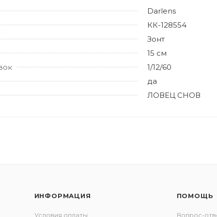
Darlens
КК-128554
Зонт
15 см
вок
1/12/60
да
ЛОВЕЦ СНОВ
ИНФОРМАЦИЯ
ПОМОЩЬ
Условия оплаты
Вопрос-отв