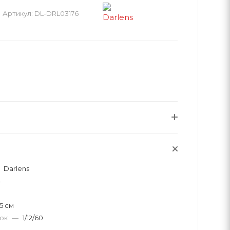
Артикул:
DL-DRL03176
Darlens
4
15 см
вок
—
1/12/60