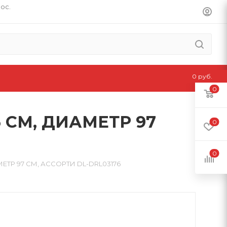
пос.
0 руб.
0
 СМ, ДИАМЕТР 97
0
0
ЕТР 97 СМ, АССОРТИ DL-DRL03176