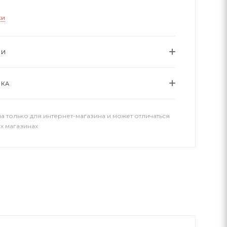
ки
ИИ
ВКА
а только для интернет-магазина и может отличаться
х магазинах