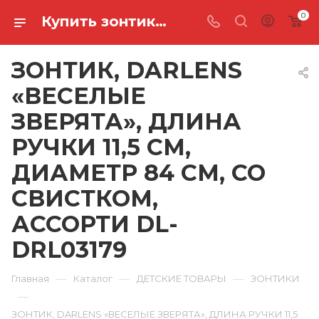
0
Купить зонтик, darlens «веселые зверята», длина ручки 11,5 см, диаметр 84 см, со свистком, ассорти DL-DRL03179 в Ростове-на-Дону
ЗОНТИК, DARLENS
«ВЕСЕЛЫЕ
ЗВЕРЯТА», ДЛИНА
РУЧКИ 11,5 СМ,
ДИАМЕТР 84 СМ, СО
СВИСТКОМ,
АССОРТИ DL-
DRL03179
—
—
—
Главная
Каталог
ДЕТСКИЕ ТОВАРЫ
ЗОНТИКИ
—
ЗОНТИК, DARLENS «ВЕСЕЛЫЕ ЗВЕРЯТА», ДЛИНА РУЧКИ 11,5