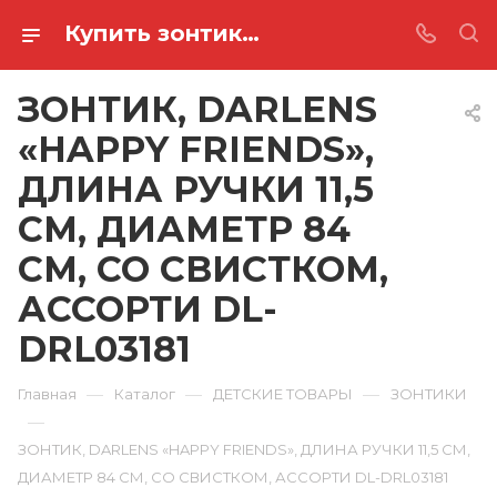
Купить зонтик, darlens «happy friends», длина ручки 11,5 см, диаметр 84 см, со свистком, ассорти DL-DRL03181 в Ростове-на-Дону
ЗОНТИК, DARLENS
«HAPPY FRIENDS»,
ДЛИНА РУЧКИ 11,5
СМ, ДИАМЕТР 84
СМ, СО СВИСТКОМ,
АССОРТИ DL-
DRL03181
—
—
—
Главная
Каталог
ДЕТСКИЕ ТОВАРЫ
ЗОНТИКИ
—
ЗОНТИК, DARLENS «HAPPY FRIENDS», ДЛИНА РУЧКИ 11,5 СМ,
ДИАМЕТР 84 СМ, СО СВИСТКОМ, АССОРТИ DL-DRL03181