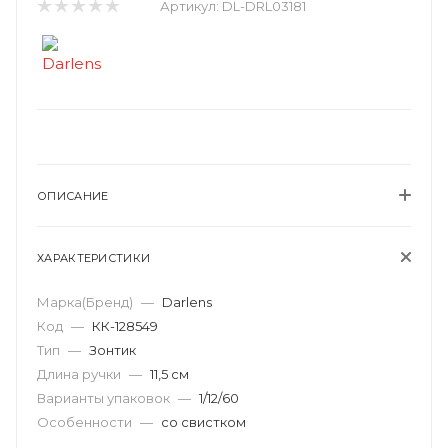
Артикул:
DL-DRL03181
ОПИСАНИЕ
ХАРАКТЕРИСТИКИ
Марка(Бренд)
—
Darlens
Код
—
КК-128549
Тип
—
Зонтик
Длина ручки
—
11,5 см
Варианты упаковок
—
1/12/60
Особенности
—
со свистком