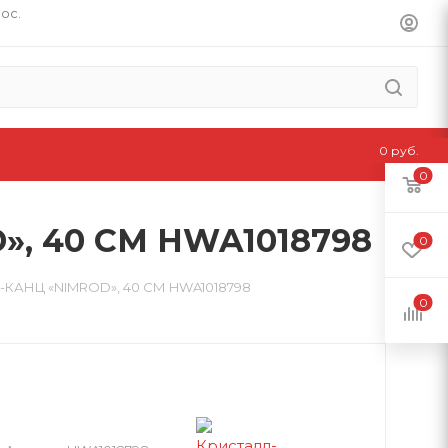
пос.
0 руб.
0
, 40 СМ HWA1018798
0
АНЦ «NIMROD», 40 СМ HWA1018798
0