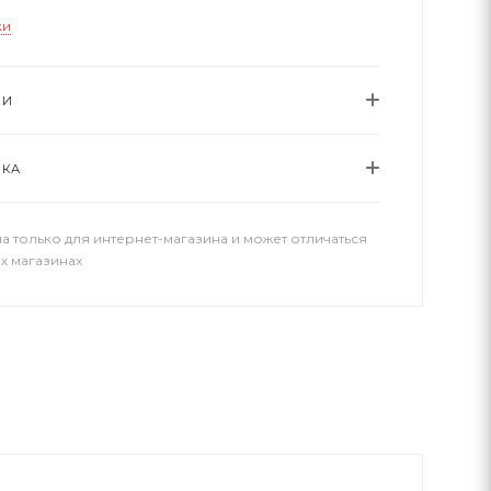
ки
ИИ
ВКА
а только для интернет-магазина и может отличаться
х магазинах