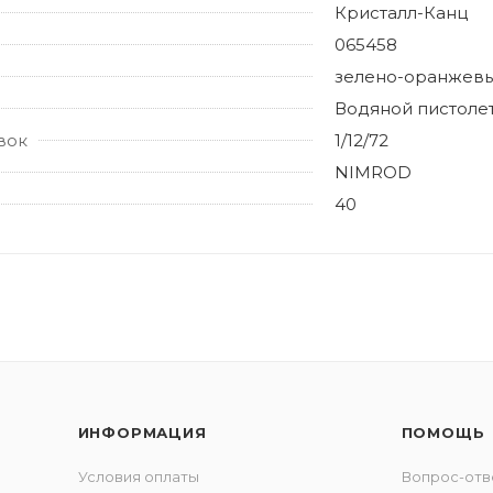
Кристалл-Канц
065458
зелено-оранжев
Водяной пистоле
вок
1/12/72
NIMROD
40
ИНФОРМАЦИЯ
ПОМОЩЬ
Условия оплаты
Вопрос-отв