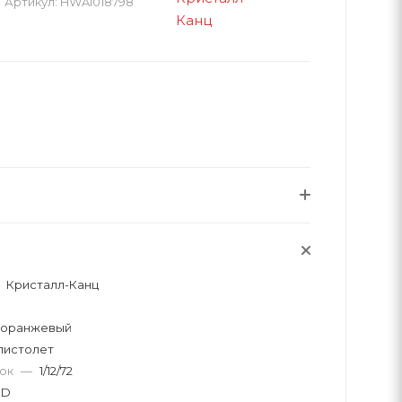
Артикул:
HWA1018798
Кристалл-Канц
-оранжевый
пистолет
вок
—
1/12/72
OD