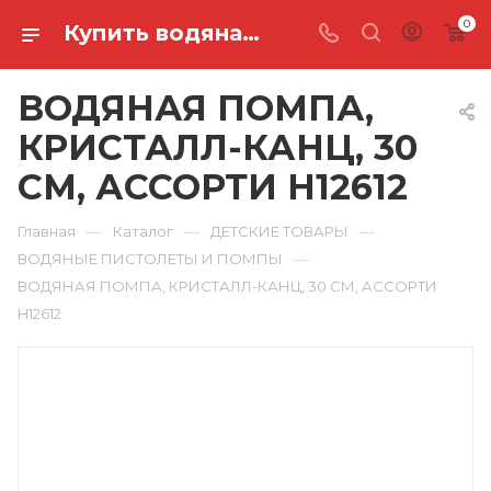
0
Купить водяная помпа, кристалл-канц, 30 см, ассорти H12612 в Ростове-на-Дону
ВОДЯНАЯ ПОМПА,
КРИСТАЛЛ-КАНЦ, 30
СМ, АССОРТИ H12612
—
—
—
Главная
Каталог
ДЕТСКИЕ ТОВАРЫ
—
ВОДЯНЫЕ ПИСТОЛЕТЫ И ПОМПЫ
ВОДЯНАЯ ПОМПА, КРИСТАЛЛ-КАНЦ, 30 СМ, АССОРТИ
H12612