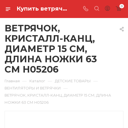
0
Купить ветрячок, кристалл-канц, диаметр 15 см, длина ножки 63 см H05206 в Ростове-на-Дону
ВЕТРЯЧОК,
КРИСТАЛЛ-КАНЦ,
ДИАМЕТР 15 СМ,
ДЛИНА НОЖКИ 63
СМ H05206
—
—
—
Главная
Каталог
ДЕТСКИЕ ТОВАРЫ
—
ВЕНТИЛЯТОРЫ И ВЕТРЯЧКИ
ВЕТРЯЧОК, КРИСТАЛЛ-КАНЦ, ДИАМЕТР 15 СМ, ДЛИНА
НОЖКИ 63 СМ H05206