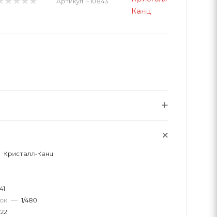
Артикул:
F10843
Кристалл-Канц
41
вок
—
1/480
22