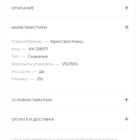
ОПИСАНИЕ
ХАРАКТЕРИСТИКИ
Марка(Бренд)
—
Кристалл-Канц
Код
—
КК-128571
Тип
—
Скакалка
Варианты упаковок
—
1/10/500
Ассорти
—
да
Размер
—
210
УСЛОВИЯ ГАРАНТИИ
ОПЛАТА И ДОСТАВКА
Цена действительна только для интернет-магазина и