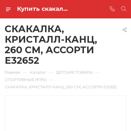
Купить скакалка, кристалл-канц, 260 см, ассорти E32652 в Ростове-на-Дону
СКАКАЛКА,
КРИСТАЛЛ-КАНЦ,
260 СМ, АССОРТИ
E32652
—
—
—
Главная
Каталог
ДЕТСКИЕ ТОВАРЫ
—
СПОРТИВНЫЕ ИГРЫ
СКАКАЛКА, КРИСТАЛЛ-КАНЦ, 260 СМ, АССОРТИ E32652