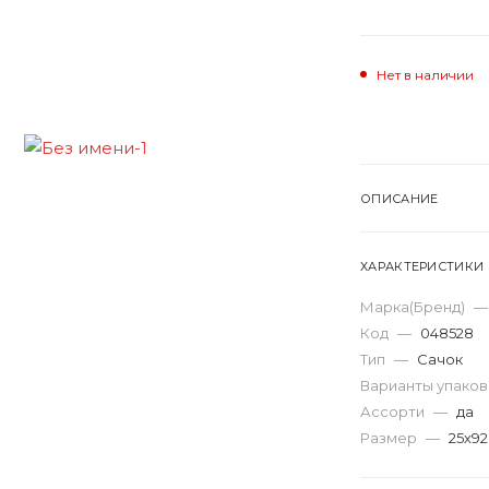
Нет в наличии
ОПИСАНИЕ
ХАРАКТЕРИСТИКИ
Марка(Бренд)
—
Код
—
048528
Тип
—
Сачок
Варианты упако
Ассорти
—
да
Размер
—
25х92