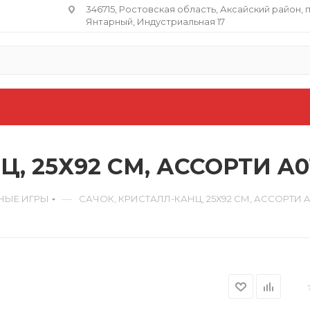
346715, Ростовская область​, Аксайский район, 
Янтарный, Индустриальная 17
, 25Х92 СМ, АССОРТИ A0
—
НЫЕ ИГРЫ
САЧОК, КРИСТАЛЛ-КАНЦ, 25Х92 СМ, АССОРТИ A