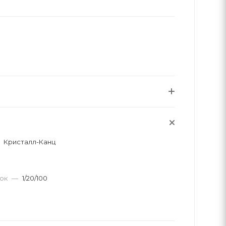
Кристалл-Канц
вок
—
1/20/100