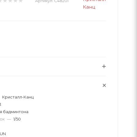
Артикул:
C48201
Кристалл-Канц
3
я бадминтона
вок
—
1/50
XUN