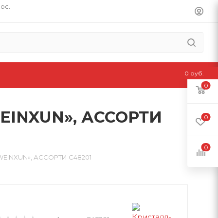
пос.
0 руб.
0
INXUN», АССОРТИ
0
0
INXUN», АССОРТИ C48201