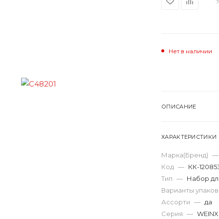
Нет в наличии
ОПИСАНИЕ
ХАРАКТЕРИСТИКИ
Марка(Бренд)
—
Код
—
КК-12085
Тип
—
Набор дл
Варианты упако
Ассорти
—
да
Серия
—
WEIN