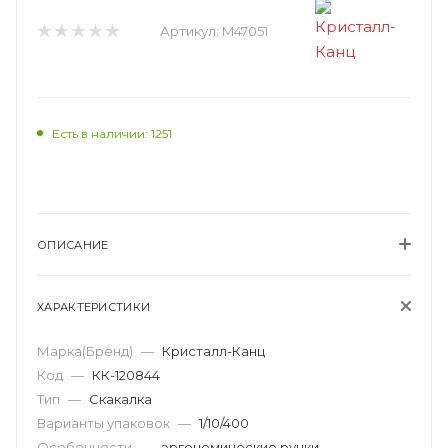
Артикул:
M47051
Есть в наличии: 1251
ОПИСАНИЕ
ХАРАКТЕРИСТИКИ
Марка(Бренд)
—
Кристалл-Канц
Код
—
КК-120844
Тип
—
Скакалка
Варианты упаковок
—
1/10/400
Особенности
—
эргономические ручки