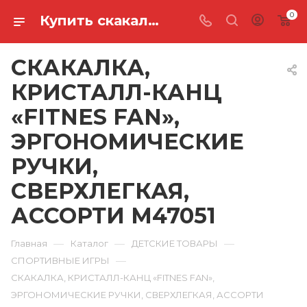
0
Купить скакалка, кристалл-канц «fitnes fan», эргономические ручки, сверхлегкая, ассорти M47051 в Ростове-на-Дону
СКАКАЛКА,
КРИСТАЛЛ-КАНЦ
«FITNES FAN»,
ЭРГОНОМИЧЕСКИЕ
РУЧКИ,
СВЕРХЛЕГКАЯ,
АССОРТИ M47051
—
—
—
Главная
Каталог
ДЕТСКИЕ ТОВАРЫ
—
СПОРТИВНЫЕ ИГРЫ
СКАКАЛКА, КРИСТАЛЛ-КАНЦ «FITNES FAN»,
ЭРГОНОМИЧЕСКИЕ РУЧКИ, СВЕРХЛЕГКАЯ, АССОРТИ