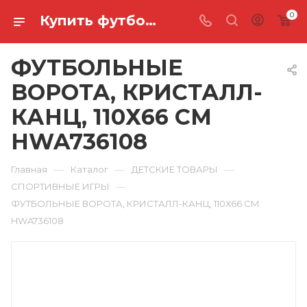
0
Купить футбольные ворота, кристалл-канц, 110х66 см HWA736108 в Ростове-на-Дону
ФУТБОЛЬНЫЕ
ВОРОТА, КРИСТАЛЛ-
КАНЦ, 110Х66 СМ
HWA736108
—
—
—
Главная
Каталог
ДЕТСКИЕ ТОВАРЫ
—
СПОРТИВНЫЕ ИГРЫ
ФУТБОЛЬНЫЕ ВОРОТА, КРИСТАЛЛ-КАНЦ, 110Х66 СМ
HWA736108