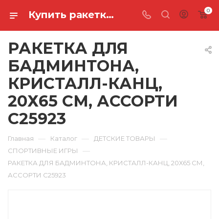
0
Купить ракетка для бадминтона, кристалл-канц, 20х65 см, ассорти C25923 в Ростове-на-Дону
РАКЕТКА ДЛЯ
БАДМИНТОНА,
КРИСТАЛЛ-КАНЦ,
20Х65 СМ, АССОРТИ
C25923
—
—
—
Главная
Каталог
ДЕТСКИЕ ТОВАРЫ
—
СПОРТИВНЫЕ ИГРЫ
РАКЕТКА ДЛЯ БАДМИНТОНА, КРИСТАЛЛ-КАНЦ, 20Х65 СМ,
АССОРТИ C25923