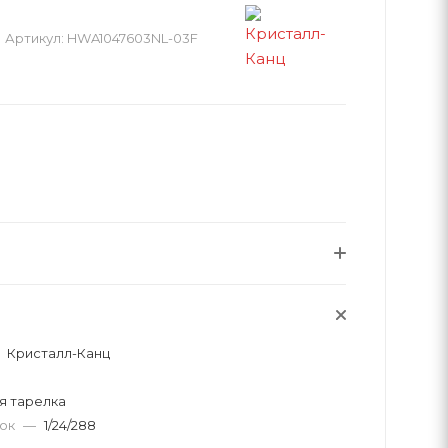
Артикул:
HWA1047603NL-03F
Кристалл-Канц
 тарелка
вок
—
1/24/288