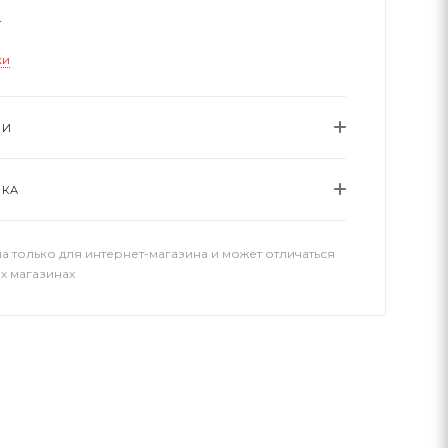
T
ки
ИИ
ВКА
а только для интернет-магазина и может отличаться
х магазинах