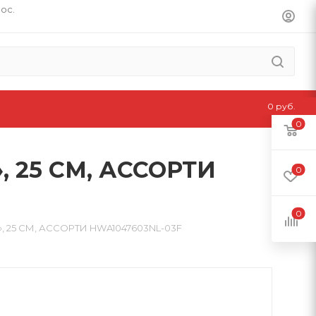
пос.
0 руб.
0
 25 СМ, АССОРТИ
0
0
 25 СМ, АССОРТИ HWA1047603NL-03F