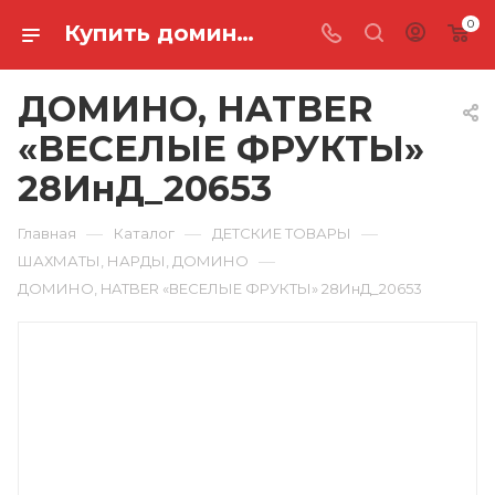
0
Купить домино, hatber «веселые фрукты» 28ИнД_20653 в Ростове-на-Дону
ДОМИНО, HATBER
«ВЕСЕЛЫЕ ФРУКТЫ»
28ИнД_20653
—
—
—
Главная
Каталог
ДЕТСКИЕ ТОВАРЫ
—
ШАХМАТЫ, НАРДЫ, ДОМИНО
ДОМИНО, HATBER «ВЕСЕЛЫЕ ФРУКТЫ» 28ИнД_20653