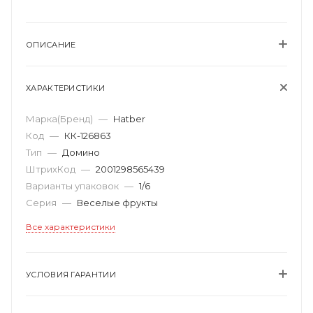
ОПИСАНИЕ
ХАРАКТЕРИСТИКИ
Марка(Бренд)
—
Hatber
Код
—
КК-126863
Тип
—
Домино
ШтрихКод
—
2001298565439
Варианты упаковок
—
1/6
Серия
—
Веселые фрукты
Все характеристики
УСЛОВИЯ ГАРАНТИИ