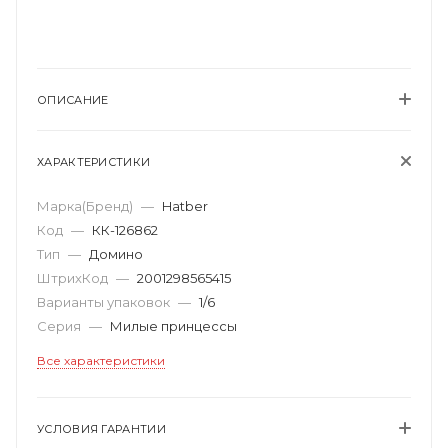
ОПИСАНИЕ
ХАРАКТЕРИСТИКИ
Марка(Бренд)
—
Hatber
Код
—
КК-126862
Тип
—
Домино
ШтрихКод
—
2001298565415
Варианты упаковок
—
1/6
Серия
—
Милые принцессы
Все характеристики
УСЛОВИЯ ГАРАНТИИ