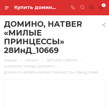
0
Купить домино, hatber «милые принцессы» 28ИнД_10669 в Ростове-на-Дону
ДОМИНО, HATBER
«МИЛЫЕ
ПРИНЦЕССЫ»
28ИнД_10669
—
—
—
Главная
Каталог
ДЕТСКИЕ ТОВАРЫ
—
ШАХМАТЫ, НАРДЫ, ДОМИНО
ДОМИНО, HATBER «МИЛЫЕ ПРИНЦЕССЫ» 28ИнД_10669