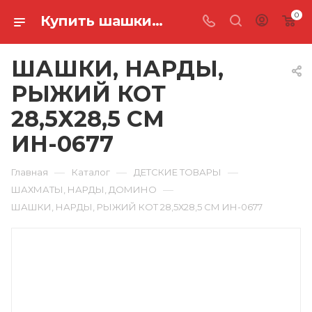
0
Купить шашки, нарды, рыжий кот 28,5х28,5 см ИН-0677 в Ростове-на-Дону
ШАШКИ, НАРДЫ,
РЫЖИЙ КОТ
28,5Х28,5 СМ
ИН-0677
—
—
—
Главная
Каталог
ДЕТСКИЕ ТОВАРЫ
—
ШАХМАТЫ, НАРДЫ, ДОМИНО
ШАШКИ, НАРДЫ, РЫЖИЙ КОТ 28,5Х28,5 СМ ИН-0677