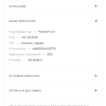
ОПИСАНИЕ
ХАРАКТЕРИСТИКИ
Марка(Бренд)
—
Рыжий кот
Код
—
КК-125308
Тип
—
Шашки, нарды
ШтрихКод
—
4665295406775
Варианты упаковок
—
1/25
Размер
—
28,5х28,5
УСЛОВИЯ ГАРАНТИИ
ОПЛАТА И ДОСТАВКА
Цена действительна только для интернет-магазина и