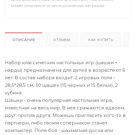
может отличаться от цен в розничных магазинах
ОПИСАНИЕ
ОТЗЫВЫ
КАК КУПИТЬ
О
Набор классических настольных игр (шашки +
нарды) предназначена для детей в возрасте от 6
лет. В состав набора входит: 2 игровых поля -
28,5*28,5 см, 30 шашек (15 черных и 15 белых), 2
кубика
Шашки - очень популярная настольная игра,
известная на весь мир. В нее сражаются вдвоем,
друг против друга. Можешь пригласить кого-то в
партнеры, либо твоим соперником станет
компьютер. Поле боя - шахматная доска или