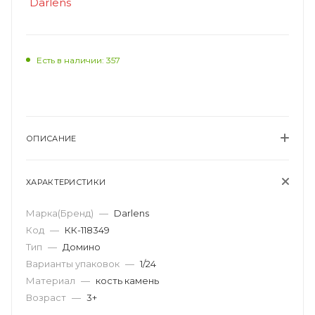
Есть в наличии: 357
ОПИСАНИЕ
ХАРАКТЕРИСТИКИ
Марка(Бренд)
—
Darlens
Код
—
КК-118349
Тип
—
Домино
Варианты упаковок
—
1/24
Материал
—
кость камень
Возраст
—
3+