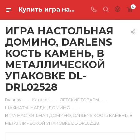
0
Купить игра настольная домино, darlens кость камень, в металлической упаковке DL-DRL02528 в Ростове-на-Дону
ИГРА НАСТОЛЬНАЯ
ДОМИНО, DARLENS
КОСТЬ КАМЕНЬ, В
МЕТАЛЛИЧЕСКОЙ
УПАКОВКЕ DL-
DRL02528
—
—
—
Главная
Каталог
ДЕТСКИЕ ТОВАРЫ
—
ШАХМАТЫ, НАРДЫ, ДОМИНО
ИГРА НАСТОЛЬНАЯ ДОМИНО, DARLENS КОСТЬ КАМЕНЬ, В
МЕТАЛЛИЧЕСКОЙ УПАКОВКЕ DL-DRL02528