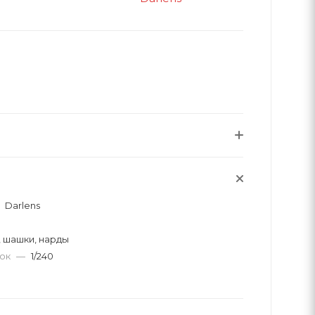
Darlens
 шашки, нарды
вок
—
1/240