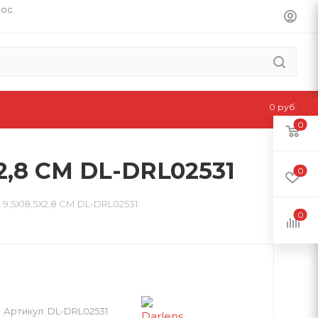
пос.
0 руб.
0
,8 СМ DL-DRL02531
0
5Х18,5Х2,8 СМ DL-DRL02531
0
Артикул:
DL-DRL02531