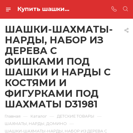
Купить шашки-шахматы-нарды, набор из дерева с фишками под шашки и нарды с костями и фигурками под шахматы D31981 в Ростове-на-Дону
ШАШКИ-ШАХМАТЫ-
НАРДЫ, НАБОР ИЗ
ДЕРЕВА С
ФИШКАМИ ПОД
ШАШКИ И НАРДЫ С
КОСТЯМИ И
ФИГУРКАМИ ПОД
ШАХМАТЫ D31981
—
—
—
Главная
Каталог
ДЕТСКИЕ ТОВАРЫ
—
ШАХМАТЫ, НАРДЫ, ДОМИНО
ШАШКИ-ШАХМАТЫ-НАРДЫ, НАБОР ИЗ ДЕРЕВА С