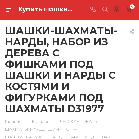
0
Купить шашки-шахматы-нарды, набор из дерева с фишками под шашки и нарды с костями и фигурками под шахматы D31977 в Ростове-на-Дону
ШАШКИ-ШАХМАТЫ-
НАРДЫ, НАБОР ИЗ
ДЕРЕВА С
ФИШКАМИ ПОД
ШАШКИ И НАРДЫ С
КОСТЯМИ И
ФИГУРКАМИ ПОД
ШАХМАТЫ D31977
—
—
—
Главная
Каталог
ДЕТСКИЕ ТОВАРЫ
—
ШАХМАТЫ, НАРДЫ, ДОМИНО
ШАШКИ-ШАХМАТЫ-НАРДЫ, НАБОР ИЗ ДЕРЕВА С