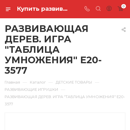
0
Купить развивающая дерев. игра "таблица умножения" E20-3577 в Ростове-на-Дону
РАЗВИВАЮЩАЯ
ДЕРЕВ. ИГРА
"ТАБЛИЦА
УМНОЖЕНИЯ" E20-
3577
—
—
—
Главная
Каталог
ДЕТСКИЕ ТОВАРЫ
—
РАЗВИВАЮЩИЕ ИГРУШКИ
РАЗВИВАЮЩАЯ ДЕРЕВ. ИГРА "ТАБЛИЦА УМНОЖЕНИЯ" E20-
3577