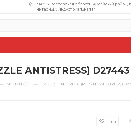
346715, Ростовская область​, Аксайский район, 
Янтарный, Индустриальная 17
ZLE ANTISTRESS) D27443
—
—
МОЗАЙКИ
ПАЗЛ АНТИСТРЕСС (PUZZLE ANTISTRESS) D27