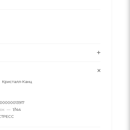
Кристалл-Канц
00000013917
вок
—
1/144
СТРЕСС