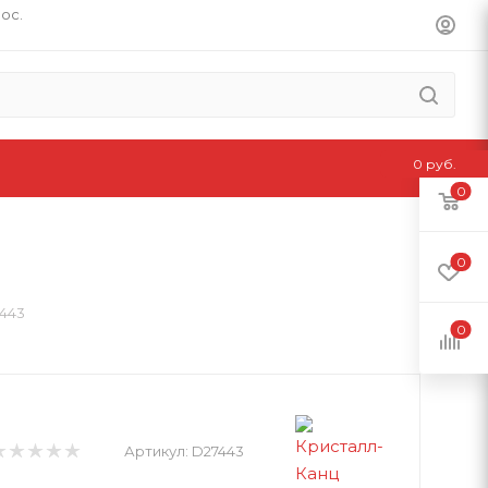
пос.
0 руб.
0
0
443
0
Артикул:
D27443