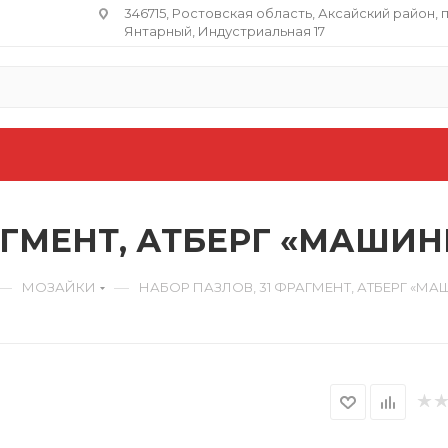
346715, Ростовская область​, Аксайский район, 
Янтарный, Индустриальная 17
АГМЕНТ, АТБЕРГ «МАШИНК
—
—
МОЗАЙКИ
НАБОР ПАЗЛОВ, 31 ФРАГМЕНТ, АТБЕРГ «МА