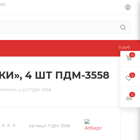
пос.
0 руб.
0
И», 4 ШТ ПДМ-3558
0
ШИНКИ», 4 ШТ ПДМ-3558
0
Артикул:
ПДМ-3558