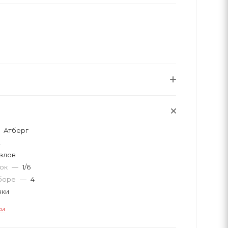
Атберг
2
злов
вок
—
1/6
аборе
—
4
ки
ки