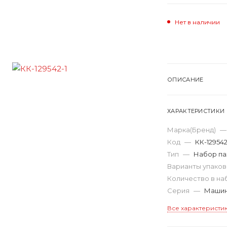
Нет в наличии
ОПИСАНИЕ
ХАРАКТЕРИСТИКИ
Марка(Бренд)
—
Код
—
КК-12954
Тип
—
Набор па
Варианты упако
Количество в н
Серия
—
Машин
Все характеристи