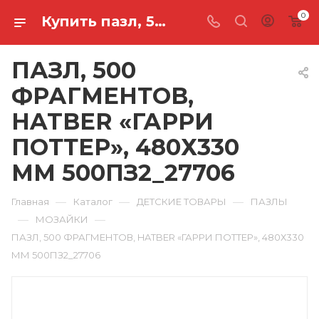
0
Купить пазл, 500 фрагментов, hatber «гарри поттер», 480х330 мм 500ПЗ2_27706 в Ростове-на-Дону
ПАЗЛ, 500
ФРАГМЕНТОВ,
HATBER «ГАРРИ
ПОТТЕР», 480Х330
ММ 500ПЗ2_27706
—
—
—
Главная
Каталог
ДЕТСКИЕ ТОВАРЫ
ПАЗЛЫ
—
—
МОЗАЙКИ
ПАЗЛ, 500 ФРАГМЕНТОВ, HATBER «ГАРРИ ПОТТЕР», 480Х330
ММ 500ПЗ2_27706