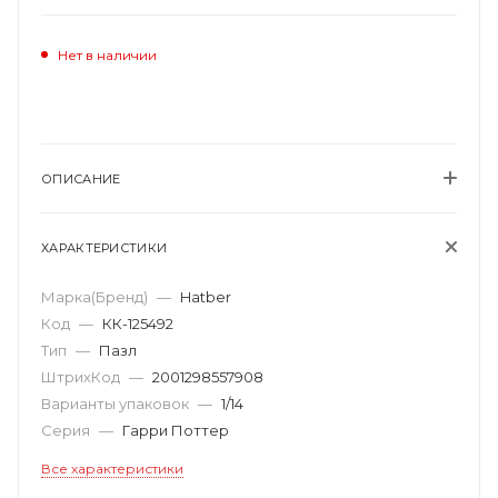
Нет в наличии
ОПИСАНИЕ
ХАРАКТЕРИСТИКИ
Марка(Бренд)
—
Hatber
Код
—
КК-125492
Тип
—
Пазл
ШтрихКод
—
2001298557908
Варианты упаковок
—
1/14
Серия
—
Гарри Поттер
Все характеристики