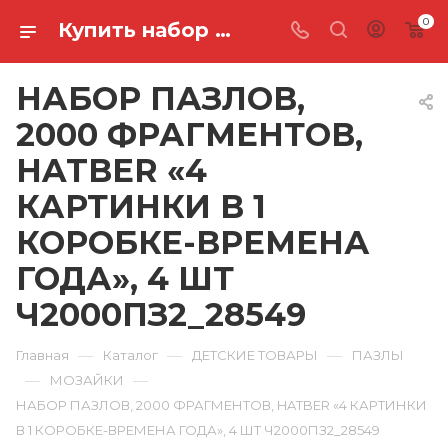
0
Купить набор пазлов, 2000 фрагментов, hatber «4 картинки в 1 коробке-времена года», 4 шт Ч2000ПЗ2_28549 в Ростове-на-Дону
НАБОР ПАЗЛОВ,
2000 ФРАГМЕНТОВ,
HATBER «4
КАРТИНКИ В 1
КОРОБКЕ-ВРЕМЕНА
ГОДА», 4 ШТ
Ч2000ПЗ2_28549
—
—
—
Главная
Каталог
ДЕТСКИЕ ТОВАРЫ
ПАЗЛЫ
—
—
МОЗАЙКИ
НАБОР ПАЗЛОВ, 2000 ФРАГМЕНТОВ, HATBER «4 КАРТИНКИ
В 1 КОРОБКЕ-ВРЕМЕНА ГОДА», 4 ШТ Ч2000ПЗ2_28549