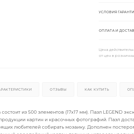
УСЛОВИЯ ГАРАНТ
ОПЛАТА И ДОСТА
Цена действительн
от цен в розничны
АРАКТЕРИСТИКИ
ОТЗЫВЫ
КАК КУПИТЬ
ОП
состоит из 500 элементов (17х17 мм). Пазл LEGEND эк
родукции картин и красочных фотографий. Пазл достав
щих любителей собирать мозаику. Дополнен постером