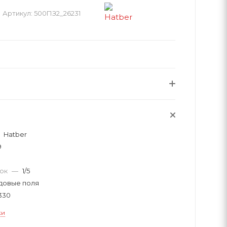
Артикул:
500ПЗ2_26231
Hatber
9
вок
—
1/5
довые поля
330
ки