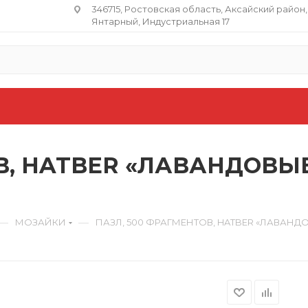
346715, Ростовская область​, Аксайский район,
Янтарный, Индустриальная 17
В, HATBER «ЛАВАНДОВЫЕ
—
—
МОЗАЙКИ
ПАЗЛ, 500 ФРАГМЕНТОВ, HATBER «ЛАВАНДО