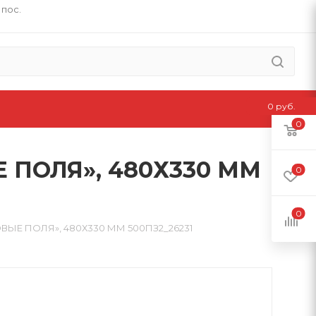
 пос.
0 руб.
0
 ПОЛЯ», 480Х330 ММ
0
0
ВЫЕ ПОЛЯ», 480Х330 ММ 500ПЗ2_26231