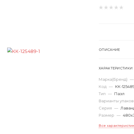
ОПИСАНИЕ
ХАРАКТЕРИСТИКИ
Марка(Бренд)
—
Код
—
КК-12548
Тип
—
Пазл
Варианты упако
Серия
—
Лаван
Размер
—
480х
Все характеристи