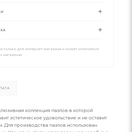
ИИ
ВКА
а только для интернет-магазина и может отличаться
х магазинах
ЛАТА
склюзивная коллекция пазлов в которой
ит эстетическое удовольствие и не оставит
. Для производства пазлов использован