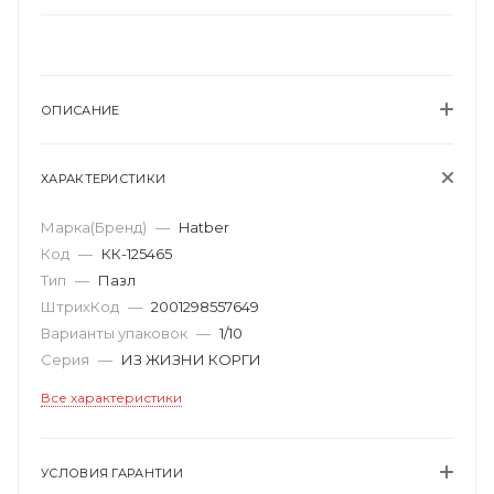
ОПИСАНИЕ
ХАРАКТЕРИСТИКИ
Марка(Бренд)
—
Hatber
Код
—
КК-125465
Тип
—
Пазл
ШтрихКод
—
2001298557649
Варианты упаковок
—
1/10
Серия
—
ИЗ ЖИЗНИ КОРГИ
Все характеристики
УСЛОВИЯ ГАРАНТИИ