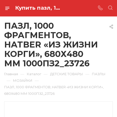
Купить пазл, 1000 фрагментов, hatber «из жизни корги», 680х480 мм 1000ПЗ2_23726 в Ростове-на-Дону
ПАЗЛ, 1000
ФРАГМЕНТОВ,
HATBER «ИЗ ЖИЗНИ
КОРГИ», 680Х480
ММ 1000ПЗ2_23726
—
—
—
Главная
Каталог
ДЕТСКИЕ ТОВАРЫ
ПАЗЛЫ
—
—
МОЗАЙКИ
ПАЗЛ, 1000 ФРАГМЕНТОВ, HATBER «ИЗ ЖИЗНИ КОРГИ»,
680Х480 ММ 1000ПЗ2_23726